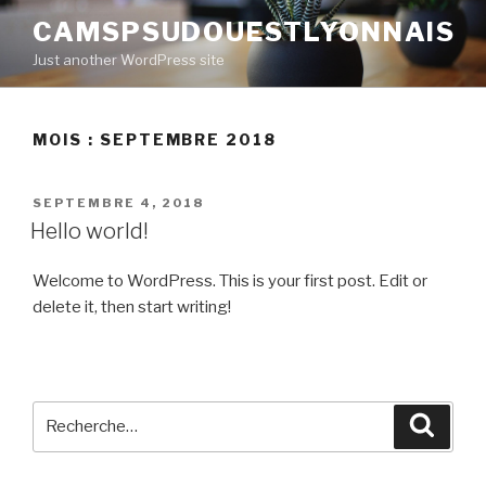
Aller
CAMSPSUDOUESTLYONNAIS
au
Just another WordPress site
contenu
principal
MOIS : SEPTEMBRE 2018
PUBLIÉ
SEPTEMBRE 4, 2018
LE
Hello world!
Welcome to WordPress. This is your first post. Edit or
delete it, then start writing!
Recherche
Reche
pour
: